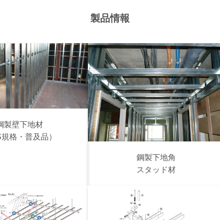
製品情報
鋼製壁下地材
IS規格・普及品）
鋼製下地角
スタッド材