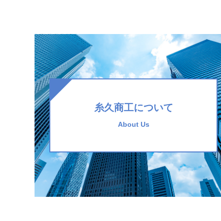
糸久商工について
About Us