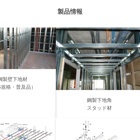
製品情報
鋼製壁下地材
IS規格・普及品）
鋼製下地角
スタッド材