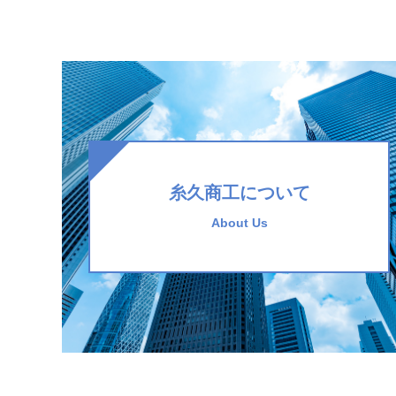
糸久商工について
About Us